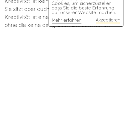
Kreativität ist kein Hexenwerk.
Cookies, um sicherzustellen,
dass Sie die beste Erfahrung
Sie sitzt aber auch nicht im Kopf.
auf unserer Website machen.
Kreativität ist eine urmenschliche Eigenschaft,
Akzeptieren
Mehr erfahren
ohne die keine der großen zivilisatorischen
Errungenschaften denkbar ist. Im
Zusammenspiel mit klarem Denken und
Intuition befähigt erst sie den Menschen zu
innovativen Höchstleistungen und erfolgreicher
Transformation.
Kreativität verbindet uns, lässt uns neue Wege
finden und mutig Vertrauen ins Unbekannte
haben. Sie schenkt uns Geistesblitze und
innovative Lösungen. Und vorallem macht sie
glücklich.
Heute ist sie häufig als „nice to have“ in der
Bastel-Freizeitecke abgestellt. Dabei zeigen die